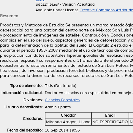
- Versión Aceptada
1080227426.pdf
Available under License
Creative Commons Attributi
Resumen
Propósitos y Métodos de Estudio: Se presenta un marco metodológic
geoespacial para una porción del centro norte de México: San Luis P
y procesamiento de imágenes de satélite. Contribución y Conclusiones:
cambios en el uso del suelo, aspectos generales de deforestación y d
para la determinación de la aptitud del suelo. El Capítulo 2 estudió 
durante el periodo 1993- 2007 mediante el uso de técnicas de compara
precipitación con datos satelitales hipertemporales de resolución
resolución espacial) correspondientes a 11 años durante el periodo 20
ecosistemas forestales remanentes del estado de San Luis Potosí, Méx
tipo social, de inversión, producción forestal, biofísicas y de proxi
para conocer la dinámica de los recursos forestales de San Luis Poto
Tipo de elemento:
Tesis (Doctorado)
Información adicional:
Doctor en ciencias con especialidad en manejo 
Divisiones:
Ciencias Forestales
Usuario depositante:
Admin Eprints
Creador
Email
Creadores:
Miranda Aragón, Liliana
NO ESPECIFICADO
N
Fecha del depósito:
10 Sep 2014 19:56