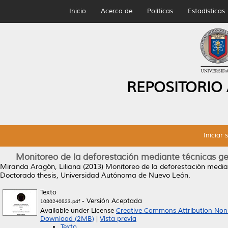
Inicio
Acerca de
Políticas
Estadísticas
REPOSITORIO
Iniciar 
Monitoreo de la deforestación mediante técnicas g
Miranda Aragón, Liliana
(2013)
Monitoreo de la deforestación media
Doctorado thesis, Universidad Autónoma de Nuevo León.
Texto
- Versión Aceptada
1080240823.pdf
Available under License
Creative Commons Attribution Non
Download (2MB)
|
Vista previa
Texto