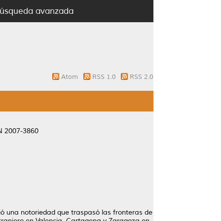
úsqueda avanzada
Atom
RSS 1.0
RSS 2.0
SN 2007-3860
ió una notoriedad que traspasó las fronteras de
extranjero en Valencia, Cartagena y Zaragoza en