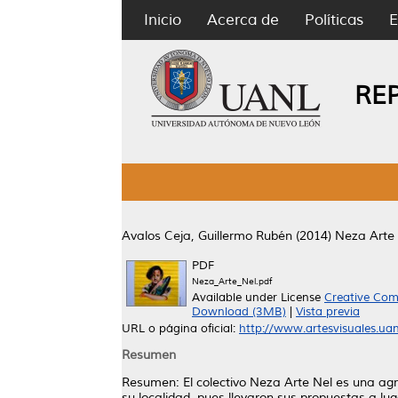
Inicio
Acerca de
Políticas
E
RE
Avalos Ceja, Guillermo Rubén
(2014)
Neza Arte 
PDF
Neza_Arte_Nel.pdf
Available under License
Creative Com
Download (3MB)
|
Vista previa
URL o página oficial:
http://www.artesvisuales.uanl
Resumen
Resumen: El colectivo Neza Arte Nel es una agr
su localidad, pues llevaron sus propuestas a lu