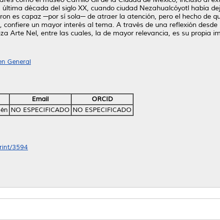
la última década del siglo XX, cuando ciudad Nezahualcóyotl había dej
ron es capaz ─por sí sola─ de atraer la atención, pero el hecho de 
 confiere un mayor interés al tema. A través de una reflexión desde 
a Arte Nel, entre las cuales, la de mayor relevancia, es su propia i
 en General
Email
ORCID
bén
NO ESPECIFICADO
NO ESPECIFICADO
print/3594