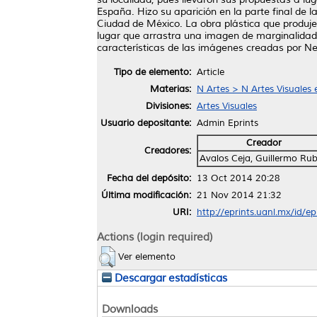
España. Hizo su aparición en la parte final de 
Ciudad de México. La obra plástica que produje
lugar que arrastra una imagen de marginalidad,
características de las imágenes creadas por Nez
Tipo de elemento:
Article
Materias:
N Artes > N Artes Visuales
Divisiones:
Artes Visuales
Usuario depositante:
Admin Eprints
Creador
Creadores:
Avalos Ceja, Guillermo Ru
Fecha del depósito:
13 Oct 2014 20:28
Última modificación:
21 Nov 2014 21:32
URI:
http://eprints.uanl.mx/id/e
Actions (login required)
Ver elemento
Descargar estadísticas
Downloads