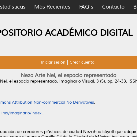
stadísticas
Más Recientes
FAQ's
Contacto
B
POSITORIO ACADÉMICO DIGITAL
Iniciar sesión
Crear cuenta
Neza Arte Nel, el espacio representado
Nel, el espacio representado.
Imaginario Visual, 3 (5). pp. 24-33. IS
mons Attribution Non-commercial No Derivatives
.
.mx/imaginario/index....
upación de creadores plásticos de ciudad Nezahualcóyotl que adquir
gares como el museo Carrillo Gil de la Ciudad de México, incluso al 