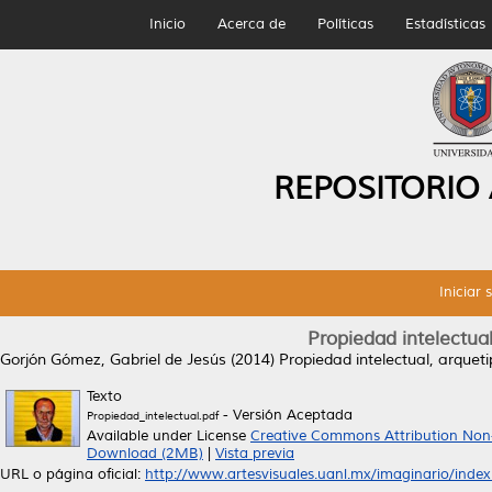
Inicio
Acerca de
Políticas
Estadísticas
REPOSITORIO
Iniciar 
Propiedad intelectua
Gorjón Gómez, Gabriel de Jesús
(2014)
Propiedad intelectual, arquet
Texto
- Versión Aceptada
Propiedad_intelectual.pdf
Available under License
Creative Commons Attribution Non
Download (2MB)
|
Vista previa
URL o página oficial:
http://www.artesvisuales.uanl.mx/imaginario/index..