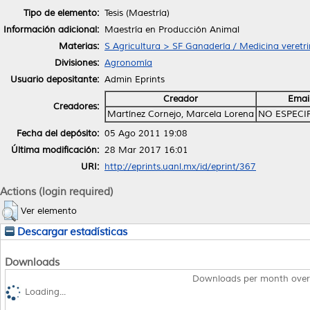
Tipo de elemento:
Tesis (Maestría)
Información adicional:
Maestría en Producción Animal
Materias:
S Agricultura > SF Ganadería / Medicina veretri
Divisiones:
Agronomía
Usuario depositante:
Admin Eprints
Creador
Emai
Creadores:
Martínez Cornejo, Marcela Lorena
NO ESPECI
Fecha del depósito:
05 Ago 2011 19:08
Última modificación:
28 Mar 2017 16:01
URI:
http://eprints.uanl.mx/id/eprint/367
Actions (login required)
Ver elemento
Descargar estadísticas
Downloads
Downloads per month over
Loading...