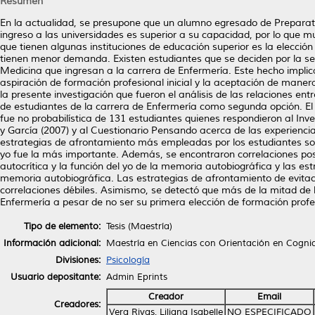
Resumen
En la actualidad, se presupone que un alumno egresado de Preparato
ingreso a las universidades es superior a su capacidad, por lo que 
que tienen algunas instituciones de educación superior es la elecci
tienen menor demanda. Existen estudiantes que se deciden por la s
Medicina que ingresan a la carrera de Enfermería. Este hecho implica
aspiración de formación profesional inicial y la aceptación de mane
la presente investigación que fueron el análisis de las relaciones en
de estudiantes de la carrera de Enfermería como segunda opción. El e
fue no probabilística de 131 estudiantes quienes respondieron al In
y García (2007) y al Cuestionario Pensando acerca de las experienci
estrategias de afrontamiento más empleadas por los estudiantes son 
yo fue la más importante. Además, se encontraron correlaciones posi
autocrítica y la función del yo de la memoria autobiográfica y las es
memoria autobiográfica. Las estrategias de afrontamiento de evitaci
correlaciones débiles. Asimismo, se detectó que más de la mitad de l
Enfermería a pesar de no ser su primera elección de formación profe
Tipo de elemento:
Tesis (Maestría)
Información adicional:
Maestría en Ciencias con Orientación en Cogni
Divisiones:
Psicología
Usuario depositante:
Admin Eprints
Creador
Email
Creadores:
Vera Rivas, Liliana Isabelle
NO ESPECIFICADO