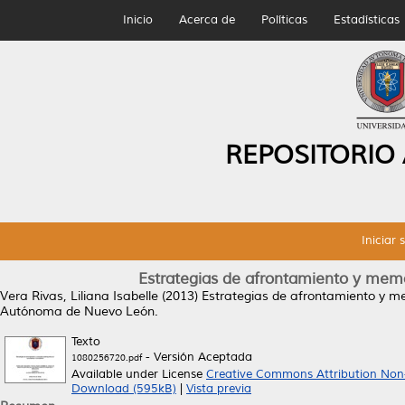
Inicio
Acerca de
Políticas
Estadísticas
REPOSITORIO
Iniciar 
Estrategias de afrontamiento y memor
Vera Rivas, Liliana Isabelle
(2013)
Estrategias de afrontamiento y me
Autónoma de Nuevo León.
Texto
- Versión Aceptada
1080256720.pdf
Available under License
Creative Commons Attribution Non
Download (595kB)
|
Vista previa