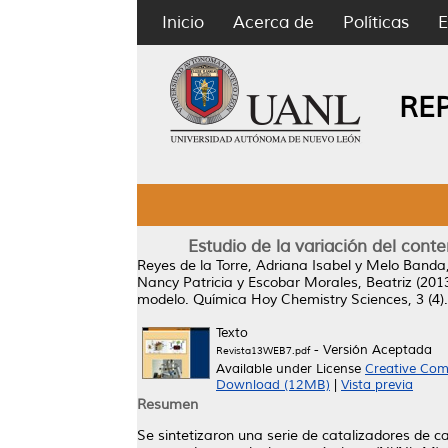
Inicio
Acerca de
Políticas
E
RE
Estudio de la variación del con
Reyes de la Torre, Adriana Isabel
y
Melo Banda,
Nancy Patricia
y
Escobar Morales, Beatriz
(201
modelo.
Química Hoy Chemistry Sciences, 3 (4)
Texto
- Versión Aceptada
Revista13WEB7.pdf
Available under License
Creative Com
Download (12MB)
|
Vista previa
Resumen
Se sintetizaron una serie de catalizadores de 