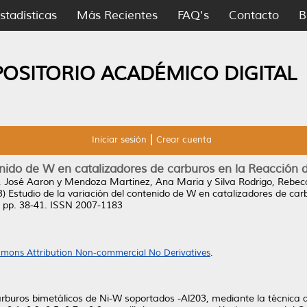
stadísticas
Más Recientes
FAQ's
Contacto
B
POSITORIO ACADÉMICO DIGITAL
Iniciar sesión
Crear cuenta
tenido de W en catalizadores de carburos en la Reacció
 José Aaron
y
Mendoza Martinez, Ana Maria
y
Silva Rodrigo, Rebec
3)
Estudio de la variación del contenido de W en catalizadores de c
. pp. 38-41. ISSN 2007-1183
mons Attribution Non-commercial No Derivatives
.
carburos bimetálicos de Ni-W soportados -Al203, mediante la técnica 