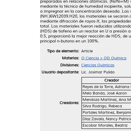
preparados en relaciones atómicas. (Ni/Ni+M) = 
mediante la técnica de humedad incipiente, sol
a impregnar en la concentración deseada. Las s
(NH.)6W12039.H20, los materiales se secaron a 
mediante difracción de rayos-X, las propiedades
total. Los materiales fueron reducidos utilizan
(HDS) de tiofeno en un reactor en U a presión 
0.5, proporcionó la mejor reacción de HDS, de 
principal n-butano en un 100%.
Tipo de elemento:
Article
Materias:
Q Ciencia > QD Química
Divisiones:
Ciencias Químicas
Usuario depositante:
Lic. Josimar Pulido
Creador
Reyes de la Torre, Adriana 
Melo Banda, José Aaron
Mendoza Martinez, Ana M
Creadores:
Silva Rodrigo, Rebeca
Portales Martinez, Benjam
Díaz Zavala, Nancy Patrici
Escobar Morales, Beatriz