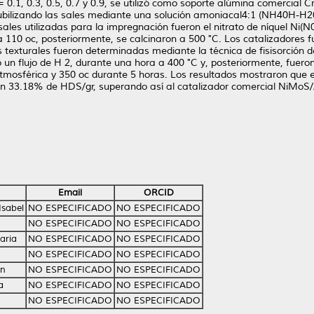
0.1, 0.3, 0.5, 0.7 y 0.9, se utilizó como soporte alúmina comercial 
ubilizando las sales mediante una solución amoniacal4:1 (NH40H-H20)
ales utilizadas para la impregnación fueron el nitrato de níquel Ni
110 oc, posteriormente, se calcinaron a 500 "C. Los catalizadores 
 texturales fueron determinadas mediante la técnica de fisisorción d
do un flujo de H 2, durante una hora a 400 "C y, posteriormente, fuer
atmosférica y 350 oc durante 5 horas. Los resultados mostraron que 
un 33.18% de HDS/gr, superando así al catalizador comercial NiMoS/Al
Email
ORCID
Isabel
NO ESPECIFICADO
NO ESPECIFICADO
NO ESPECIFICADO
NO ESPECIFICADO
aria
NO ESPECIFICADO
NO ESPECIFICADO
NO ESPECIFICADO
NO ESPECIFICADO
in
NO ESPECIFICADO
NO ESPECIFICADO
a
NO ESPECIFICADO
NO ESPECIFICADO
NO ESPECIFICADO
NO ESPECIFICADO