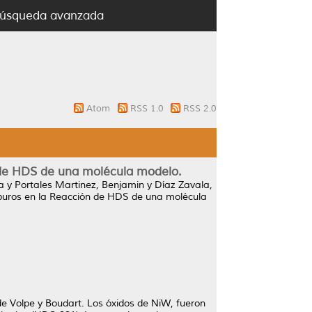
úsqueda avanzada
Atom
RSS 1.0
RSS 2.0
n de HDS de una molécula modelo.
a
y
Portales Martinez, Benjamin
y
Díaz Zavala,
arburos en la Reacción de HDS de una molécula
de Volpe y Boudart. Los óxidos de NiW, fueron