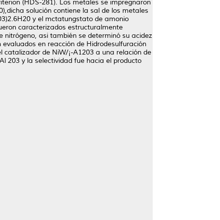
Criterion (HDS-281). Los metales se impregnaron
,dicha solución contiene la sal de los metales
(N03)2.6H20 y el mctatungstato de amonio
fueron caracterizados estructuralmente
e nitrógeno, asi también se determinó su acidez
on evaluados en reacción de Hidrodesulfuración
el catalizador de NiW/¡-A1203 a una relación de
 203 y la selectividad fue hacia el producto