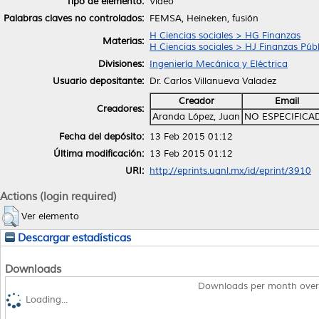
Tipo de elemento:
Video
Palabras claves no controlados:
FEMSA, Heineken, fusión
H Ciencias sociales > HG Finanzas
Materias:
H Ciencias sociales > HJ Finanzas Públ
Divisiones:
Ingeniería Mecánica y Eléctrica
Usuario depositante:
Dr. Carlos Villanueva Valadez
Creador
Email
Creadores:
Aranda López, Juan
NO ESPECIFICA
Fecha del depósito:
13 Feb 2015 01:12
Última modificación:
13 Feb 2015 01:12
URI:
http://eprints.uanl.mx/id/eprint/3910
Actions (login required)
Ver elemento
Descargar estadísticas
Downloads
Downloads per month over
Loading...