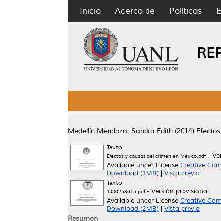
Inicio
Acerca de
Políticas
E
RE
Medellín Mendoza, Sandra Edith
(2014)
Efectos
Texto
- Ve
Efectos y causas del crimen en México.pdf
Available under License
Creative Com
Download (1MB)
|
Vista previa
Texto
- Versión provisional
1080253615.pdf
Available under License
Creative Com
Download (2MB)
|
Vista previa
Resumen