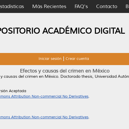
stadísticas
Más Recientes
FAQ's
Contacto
B
POSITORIO ACADÉMICO DIGITAL
Iniciar sesión
Crear cuenta
Efectos y causas del crimen en México
 y causas del crimen en México.
Doctorado thesis, Universidad Aut
rsión Aceptada
mons Attribution Non-commercial No Derivatives
.
mons Attribution Non-commercial No Derivatives
.