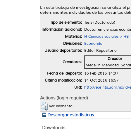
En este trabajo de investigación se analiza el p
determinantes individuales de los presuntos del
Tipo de elemento:
Tesis (Doctorado)
Información adicional:
Doctor en ciencias econó
Materias:
H Ciencias sociales > HB
Divisiones:
Economía
Usuario depositante:
Editor Repositorio
Creador
Creadores:
Medellín Mendoza, Sandr
Fecha del depósito:
16 Feb 2015 14:07
Última modificación:
14 Oct 2016 16:57
URI:
http://eprints.uanl.mx/id/
Actions (login required)
Ver elemento
Descargar estadísticas
Downloads