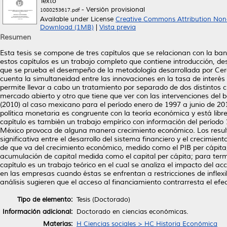
Texto
- Versión provisional
1080253617.pdf
Available under License
Creative Commons Attribution Non
Download (1MB)
|
Vista previa
Resumen
Esta tesis se compone de tres capítulos que se relacionan con la ba
estos capítulos es un trabajo completo que contiene introducción, desa
que se prueba el desempeño de la metodología desarrollada por Cer
cuenta la simultaneidad entre las innovaciones en la tasa de interés 
permite llevar a cabo un tratamiento por separado de dos distintos c
mercado abierto y otro que tiene que ver con las intervenciones del 
(2010) al caso mexicano para el período enero de 1997 a junio de 20
política monetaria es congruente con la teoría económica y está lib
capítulo es también un trabajo empírico con información del período 
México provoca de alguna manera crecimiento económico. Los resultad
significativa entre el desarrollo del sistema financiero y el crecimien
de que va del crecimiento económico, medido como el PIB per cápita, a
acumulación de capital medida como el capital per cápita; para termin
capítulo es un trabajo teórico en el cual se analiza el impacto del ac
en las empresas cuando éstas se enfrentan a restricciones de inflexibil
análisis sugieren que el acceso al financiamiento contrarresta el efe
Tipo de elemento:
Tesis (Doctorado)
Información adicional:
Doctorado en ciencias económicas.
Materias:
H Ciencias sociales > HC Historia Económica