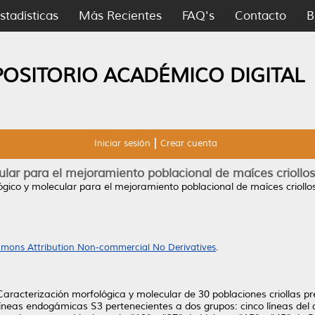
stadísticas
Más Recientes
FAQ's
Contacto
B
POSITORIO ACADÉMICO DIGITAL
Iniciar sesión
Crear cuenta
ular para el mejoramiento poblacional de maíces crioll
ógico y molecular para el mejoramiento poblacional de maíces crioll
mons Attribution Non-commercial No Derivatives
.
 Caracterización morfológica y molecular de 30 poblaciones criollas p
líneas endogámicas S3 pertenecientes a dos grupos: cinco líneas del d