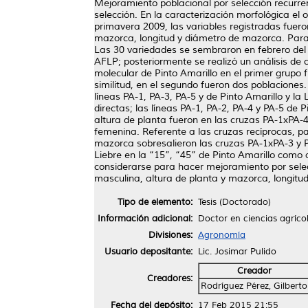
Mejoramiento poblacional por selección recurren
selección. En la caracterización morfológica el
primavera 2009, las variables registradas fuero
mazorca, longitud y diámetro de mazorca. Para l
Las 30 variedades se sembraron en febrero del 
AFLP; posteriormente se realizó un análisis de
molecular de Pinto Amarillo en el primer grupo 
similitud, en el segundo fueron dos poblaciones
líneas PA-1, PA-3, PA-5 y de Pinto Amarillo y l
directas; las líneas PA-1, PA-2, PA-4 y PA-5 de 
altura de planta fueron en las cruzas PA-1xPA-4
femenina. Referente a las cruzas recíprocas, pa
mazorca sobresalieron las cruzas PA-1xPA-3 y P
Liebre en la “15”, “45” de Pinto Amarillo como 
considerarse para hacer mejoramiento por selecc
masculina, altura de planta y mazorca, longitu
Tipo de elemento:
Tesis (Doctorado)
Información adicional:
Doctor en ciencias agríco
Divisiones:
Agronomía
Usuario depositante:
Lic. Josimar Pulido
Creador
Creadores:
Rodríguez Pérez, Gilberto
Fecha del depósito:
17 Feb 2015 21:55