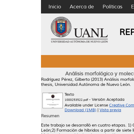
Inicio
Acerca de
Políticas
E
RE
Análisis morfológico y molec
Rodríguez Pérez, Gilberto
(2013)
Análisis morfol
thesis, Universidad Autónoma de Nuevo León.
Texto
- Versión Aceptada
1080253522.pdf
Available under License
Creative Com
Download (1MB)
|
Vista previa
Resumen
Este trabajo se desarrolló en cuatro etapas. 1)
León;2) Formación de híbridos a partir de siete 