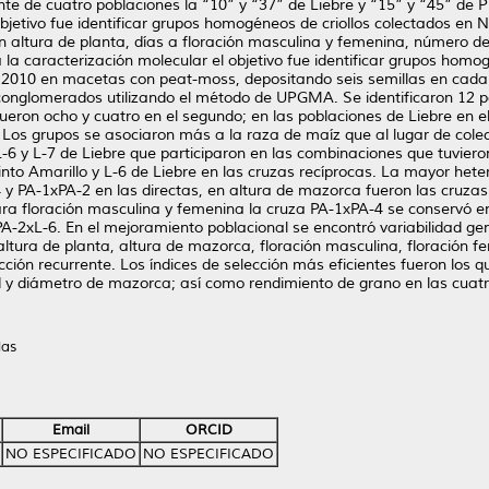
te de cuatro poblaciones la “10” y “37” de Liebre y “15” y “45” de Pi
 objetivo fue identificar grupos homogéneos de criollos colectados en
n altura de planta, días a floración masculina y femenina, número de
a caracterización molecular el objetivo fue identificar grupos homogé
2010 en macetas con peat-moss, depositando seis semillas en cada una
 conglomerados utilizando el método de UPGMA. Se identificaron 12 po
fueron ocho y cuatro en el segundo; en las poblaciones de Liebre en e
. Los grupos se asociaron más a la raza de maíz que al lugar de cole
a L-6 y L-7 de Liebre que participaron en las combinaciones que tuvie
Pinto Amarillo y L-6 de Liebre en las cruzas recíprocas. La mayor hete
 y PA-1xPA-2 en las directas, en altura de mazorca fueron las cruzas
ra floración masculina y femenina la cruza PA-1xPA-4 se conservó en
A-2xL-6. En el mejoramiento poblacional se encontró variabilidad gen
altura de planta, altura de mazorca, floración masculina, floración 
ión recurrente. Los índices de selección más eficientes fueron los q
d y diámetro de mazorca; así como rendimiento de grano en las cuatr
las
Email
ORCID
NO ESPECIFICADO
NO ESPECIFICADO