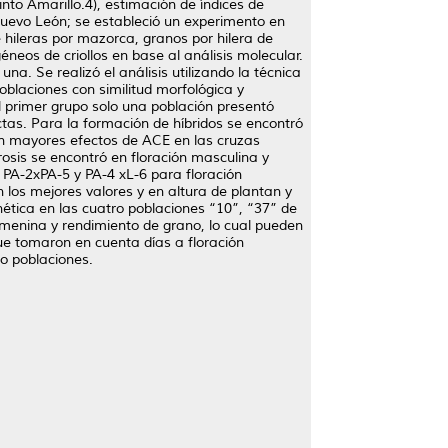
nto Amarillo.4), estimación de índices de
 Nuevo León; se estableció un experimento en
 hileras por mazorca, granos por hilera de
neos de criollos en base al análisis molecular.
. Se realizó el análisis utilizando la técnica
blaciones con similitud morfológica y
l primer grupo solo una población presentó
ctas. Para la formación de híbridos se encontró
ron mayores efectos de ACE en las cruzas
rosis se encontró en floración masculina y
 PA-2xPA-5 y PA-4 xL-6 para floración
 los mejores valores y en altura de plantan y
ética en las cuatro poblaciones “10”, “37” de
femenina y rendimiento de grano, lo cual pueden
ue tomaron en cuenta días a floración
o poblaciones.