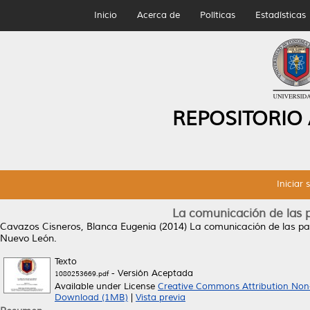
Inicio
Acerca de
Políticas
Estadísticas
REPOSITORIO
Iniciar 
La comunicación de las p
Cavazos Cisneros, Blanca Eugenia
(2014)
La comunicación de las par
Nuevo León.
Texto
- Versión Aceptada
1080253669.pdf
Available under License
Creative Commons Attribution Non
Download (1MB)
|
Vista previa