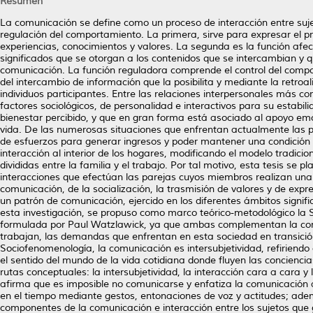
Resumen
La comunicación se define como un proceso de interacción entre suje
regulación del comportamiento. La primera, sirve para expresar el pr
experiencias, conocimientos y valores. La segunda es la función afec
significados que se otorgan a los contenidos que se intercambian y q
comunicación. La función reguladora comprende el control del compo
del intercambio de información que la posibilita y mediante la retroa
individuos participantes. Entre las relaciones interpersonales más c
factores sociológicos, de personalidad e interactivos para su estabili
bienestar percibido, y que en gran forma está asociado al apoyo emoc
vida. De las numerosas situaciones que enfrentan actualmente las par
de esfuerzos para generar ingresos y poder mantener una condición 
interacción al interior de los hogares, modificando el modelo tradic
divididas entre la familia y el trabajo. Por tal motivo, esta tesis se 
interacciones que efectúan las parejas cuyos miembros realizan una a
comunicación, de la socialización, la trasmisión de valores y de exp
un patrón de comunicación, ejercido en los diferentes ámbitos signific
esta investigación, se propuso como marco teórico-metodológico la
formulada por Paul Watzlawick, ya que ambas complementan la comp
trabajan, las demandas que enfrentan en esta sociedad en transición 
Sociofenomenología, la comunicación es intersubjetividad, refiriendo 
el sentido del mundo de la vida cotidiana donde fluyen las concienci
rutas conceptuales: la intersubjetividad, la interacción cara a cara
afirma que es imposible no comunicarse y enfatiza la comunicación 
en el tiempo mediante gestos, entonaciones de voz y actitudes; ad
componentes de la comunicación e interacción entre los sujetos que g