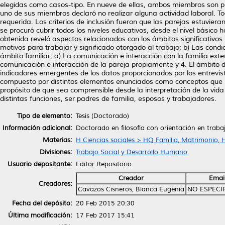
elegidas como casos-tipo. En nueve de ellas, ambos miembros son pro
uno de sus miembros declaró no realizar alguna actividad laboral. To
requerida. Los criterios de inclusión fueron que las parejas estuviera
se procuró cubrir todos los niveles educativos, desde el nivel básico 
obtenida reveló aspectos relacionados con los ámbitos significativos 
motivos para trabajar y significado otorgado al trabajo; b) Las condicio
ámbito familiar; a) La comunicación e interacción con la familia exten
comunicación e interacción de la pareja propiamente y 4. El ámbito 
indicadores emergentes de los datos proporcionados por los entrevi
compuesto por distintos elementos enunciados como conceptos que hac
propósito de que sea comprensible desde la interpretación de la vid
distintas funciones, ser padres de familia, esposos y trabajadores.
Tipo de elemento:
Tesis (Doctorado)
Información adicional:
Doctorado en filosofía con orientación en trabaj
Materias:
H Ciencias sociales > HQ Familia, Matrimonio, 
Divisiones:
Trabajo Social y Desarrollo Humano
Usuario depositante:
Editor Repositorio
Creador
Emai
Creadores:
Cavazos Cisneros, Blanca Eugenia
NO ESPECI
Fecha del depósito:
20 Feb 2015 20:30
Última modificación:
17 Feb 2017 15:41