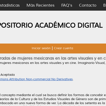
stadísticas
Más Recientes
FAQ's
Contacto
B
POSITORIO ACADÉMICO DIGITAL
Iniciar sesión
Crear cuenta
radas de mujeres mexicanas en las artes visuales y en c
ujeres mexicanas en las artes visuales y en cine.
Imaginario Visual,
n Aceptada
mons Attribution Non-commercial No Derivatives
.
concepto mediante el cual se busca definir las formas de concebir 
Teorías de la Cultura y de los Estudios Visuales de Género son de prim
bocado en una nueva forma de ver. La década de los setenta es la