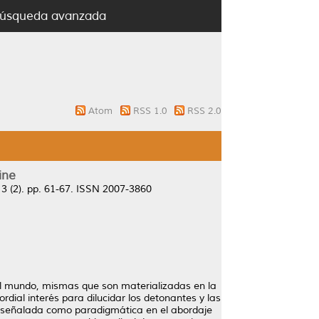
úsqueda avanzada
Atom
RSS 1.0
RSS 2.0
ine
 3 (2). pp. 61-67. ISSN 2007-3860
el mundo, mismas que son materializadas en la
ordial interés para dilucidar los detonantes y las
 señalada como paradigmática en el abordaje