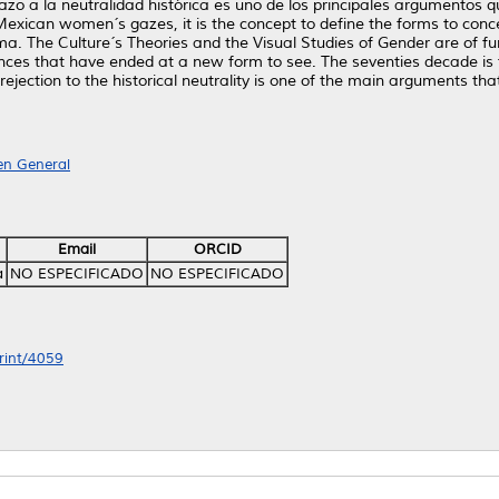
hazo a la neutralidad histórica es uno de los principales argumento
exican women´s gazes, it is the concept to define the forms to conce
nema. The Culture´s Theories and the Visual Studies of Gender are of fu
ces that have ended at a new form to see. The seventies decade is t
rejection to the historical neutrality is one of the main arguments tha
 en General
Email
ORCID
a
NO ESPECIFICADO
NO ESPECIFICADO
print/4059