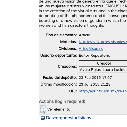
de una nueva visión de género en la que el rec
en las mujeres artistas y cineastas. ENGLISH: M
in the creation of the visual arts and in the ci
detonating of the phenomena and its consequen
boarding of a new vision of gender in which the 
women and film directors thoughts.
Tipo de elemento:
Article
Materias:
N Artes > N Artes Visuales
Divisiones:
Artes Visuales
Usuario depositante:
Editor Repositorio
Creador
Creadores:
Ayala Rojas, Laura Lucind
Fecha del depósito:
23 Feb 2015 17:07
Última modificación:
23 Jul 2015 21:28
URI:
http://eprints.uanl.mx/id/e
Actions (login required)
Ver elemento
Descargar estadísticas