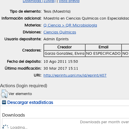
Download (10MB)
|
Vista previa
Tipo de elemento:
Tesis (Maestría)
Información adicional:
Maestría en Ciencias Químicas con Especialidad
Materias:
Q Ciencia > QR Microbiología
Divisiones:
Ciencias Químicas
Usuario depositante:
Admin Eprints
Creador
Email
Creadores:
Garza González, Elvira
NO ESPECIFICADO
NO
Fecha del depósito:
10 Ago 2011 15:50
Última modificación:
30 Mar 2017 15:11
URI:
http://eprints.uanl.mx/id/eprint/407
Actions (login required)
Ver elemento
Descargar estadísticas
Downloads
Downloads per month over
Loading...