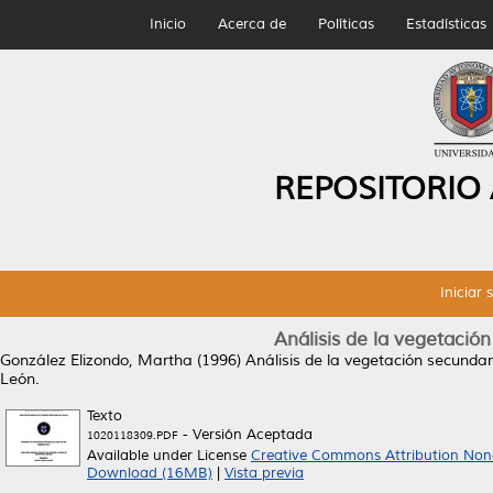
Inicio
Acerca de
Políticas
Estadísticas
REPOSITORIO
Iniciar 
Análisis de la vegetación
González Elizondo, Martha
(1996)
Análisis de la vegetación secundar
León.
Texto
- Versión Aceptada
1020118309.PDF
Available under License
Creative Commons Attribution Non
Download (16MB)
|
Vista previa