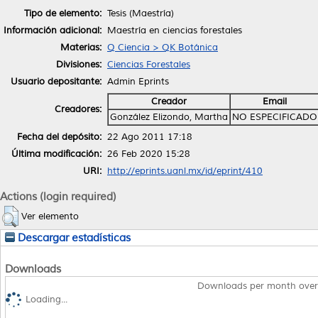
Tipo de elemento:
Tesis (Maestría)
Información adicional:
Maestría en ciencias forestales
Materias:
Q Ciencia > QK Botánica
Divisiones:
Ciencias Forestales
Usuario depositante:
Admin Eprints
Creador
Email
Creadores:
González Elizondo, Martha
NO ESPECIFICADO
Fecha del depósito:
22 Ago 2011 17:18
Última modificación:
26 Feb 2020 15:28
URI:
http://eprints.uanl.mx/id/eprint/410
Actions (login required)
Ver elemento
Descargar estadísticas
Downloads
Downloads per month over
Loading...