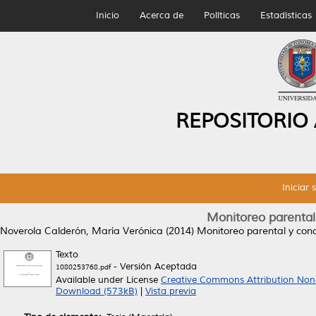
Inicio
Acerca de
Políticas
Estadísticas
REPOSITORIO
Iniciar 
Monitoreo parental
Noverola Calderón, María Verónica
(2014)
Monitoreo parental y cond
Texto
- Versión Aceptada
1080253768.pdf
Available under License
Creative Commons Attribution Non
Download (573kB)
|
Vista previa