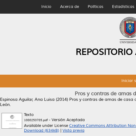
Inicio
Acerca de
Políticas
Estadísticas
REPOSITORIO
Iniciar 
Pros y contras de amas d
Espinosa Aguilar, Ana Luisa
(2014)
Pros y contras de amas de casa a
León.
Texto
- Versión Aceptada
1080253785.pdf
Available under License
Creative Commons Attribution Non
Download (634kB)
|
Vista previa