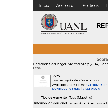
Inicio
Acerca de
Políticas
E
RE
Sobre
Hernández del Ángel, Martha Arely
(2014)
Sobr
León.
Texto
- Versión Aceptada
1080253800.pdf
Available under License
Creative Com
Download (635kB)
|
Vista previa
Tipo de elemento:
Tesis (Maestría)
Información adicional:
Maestría en Ciencias de 