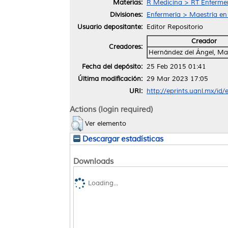
Materias:
R Medicina > RT Enferme
Divisiones:
Enfermería > Maestría en
Usuario depositante:
Editor Repositorio
Creador
Creadores:
Hernández del Ángel, Ma
Fecha del depósito:
25 Feb 2015 01:41
Última modificación:
29 Mar 2023 17:05
URI:
http://eprints.uanl.mx/id/
Actions (login required)
Ver elemento
Descargar estadísticas
Downloads
Loading...