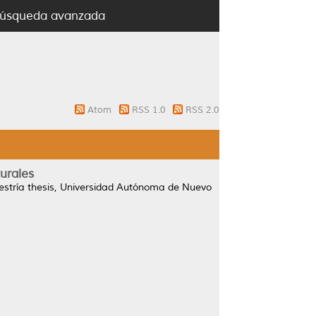
úsqueda avanzada
Atom
RSS 1.0
RSS 2.0
urales
tría thesis, Universidad Autónoma de Nuevo