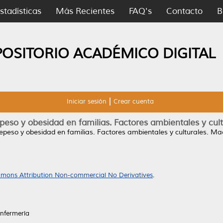
stadísticas
Más Recientes
FAQ's
Contacto
B
POSITORIO ACADÉMICO DIGITAL
Iniciar sesión
Crear cuenta
peso y obesidad en familias. Factores ambientales y cult
epeso y obesidad en familias. Factores ambientales y culturales.
Maes
mons Attribution Non-commercial No Derivatives
.
Enfermería