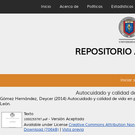
Inicio
Acerca de
Políticas
Estadísticas
REPOSITORIO
Iniciar 
Autocuidado y calidad d
Gómez Hernández, Deycer
(2014)
Autocuidado y calidad de vida en 
León.
Texto
- Versión Aceptada
1080253767.pdf
Available under License
Creative Commons Attribution Non
Download (706kB)
|
Vista previa