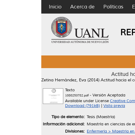
Inicio
Acerca de
Políticas
E
RE
Actitud h
Zetina Hernández, Eva
(2014)
Actitud hacia el
Texto
- Versión Aceptada
1080253782.pdf
Available under License
Creative Com
Download (791kB)
|
Vista previa
Tipo de elemento:
Tesis (Maestría)
Información adicional:
Maestría en ciencias de e
Divisiones:
Enfermería > Maestría en