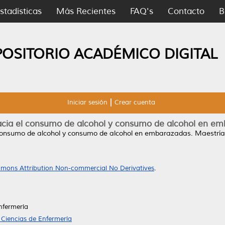
stadísticas
Más Recientes
FAQ's
Contacto
B
POSITORIO ACADÉMICO DIGITAL
Iniciar sesión
Crear cuenta
acia el consumo de alcohol y consumo de alcohol en e
 consumo de alcohol y consumo de alcohol en embarazadas.
Maestría 
mons Attribution Non-commercial No Derivatives
.
nfermería
 Ciencias de Enfermería