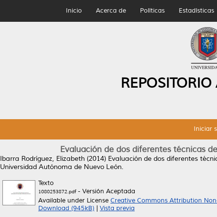
Inicio
Acerca de
Políticas
Estadísticas
REPOSITORIO
Iniciar 
Evaluación de dos diferentes técnicas de
Ibarra Rodríguez, Elizabeth
(2014)
Evaluación de dos diferentes técni
Universidad Autónoma de Nuevo León.
Texto
- Versión Aceptada
1080253872.pdf
Available under License
Creative Commons Attribution Non
Download (945kB)
|
Vista previa