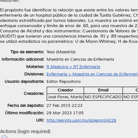
Resumen
El propósito fue identificar la relación que existe entre los valores 
enfermería de un hospital público de la ciudad de Tuxtla Gutiérrez, Ch
aleatorio estratificado por turnos laborales. La muestra se estimó e
enfoque conservador y límite de error de .60, para una muestra de 2
Consumo de Alcohol y dos instrumentos: Cuestionario de Valores de S
(AUDIT) que tuvieron una consistencia interna de .91 y .89 respectiv
se utilizó estadística no paramétrica: U de Mann-Whitney, H de Krus
Tipo de elemento:
Tesis (Maestría)
Información adicional:
Maestría en Ciencias de Enfermería
Materias:
R Medicina > RT Enfermería
Divisiones:
Enfermería > Maestría en Ciencias de Enfermerí
Usuario depositante:
Editor Repositorio
Creador
Email
Creadores:
José Flores, Marilú
NO ESPECIFICADO
NO ES
Fecha del depósito:
27 Feb 2015 22:23
Última modificación:
29 Mar 2023 17:05
URI:
http://eprints.uanl.mx/id/eprint/4226
Actions (login required)