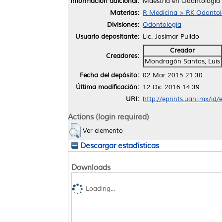
Información adicional:
Maestría en Odontología
Materias:
R Medicina > RK Odontol
Divisiones:
Odontología
Usuario depositante:
Lic. Josimar Pulido
Creador
Creadores:
Mondragón Santos, Luis
Fecha del depósito:
02 Mar 2015 21:30
Última modificación:
12 Dic 2016 14:39
URI:
http://eprints.uanl.mx/id/
Actions (login required)
Ver elemento
Descargar estadísticas
Downloads
Loading...