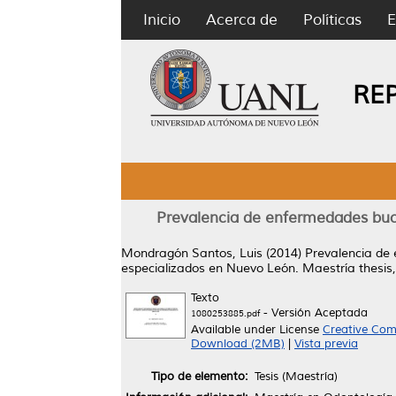
Inicio
Acerca de
Políticas
E
RE
Prevalencia de enfermedades buca
Mondragón Santos, Luis
(2014)
Prevalencia de 
especializados en Nuevo León.
Maestría thesis
Texto
- Versión Aceptada
1080253885.pdf
Available under License
Creative Com
Download (2MB)
|
Vista previa
Tipo de elemento:
Tesis (Maestría)