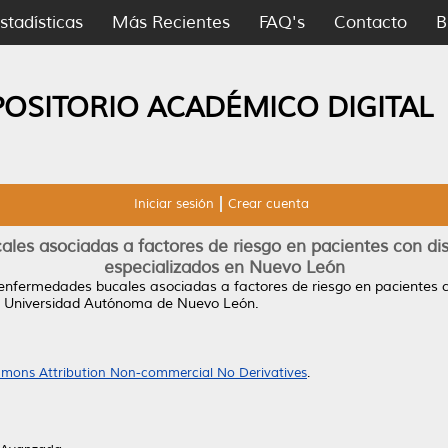
stadísticas
Más Recientes
FAQ's
Contacto
B
POSITORIO ACADÉMICO DIGITAL
Iniciar sesión
Crear cuenta
les asociadas a factores de riesgo en pacientes con di
especializados en Nuevo León
enfermedades bucales asociadas a factores de riesgo en pacientes 
, Universidad Autónoma de Nuevo León.
mons Attribution Non-commercial No Derivatives
.