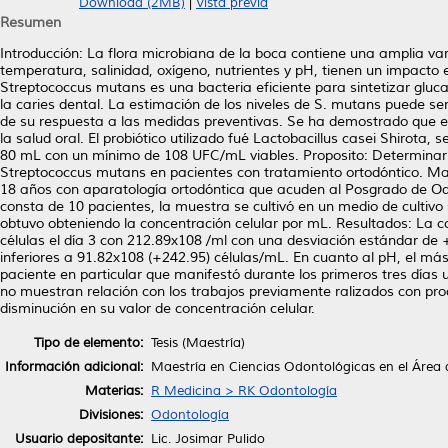
Download (2MB)
|
Vista previa
Resumen
Introducción: La flora microbiana de la boca contiene una amplia v
temperatura, salinidad, oxígeno, nutrientes y pH, tienen un impacto 
Streptococcus mutans es una bacteria eficiente para sintetizar gluca
la caries dental. La estimación de los niveles de S. mutans puede ser
de su respuesta a las medidas preventivas. Se ha demostrado que el 
la salud oral. El probiótico utilizado fué Lactobacillus casei Shirot
80 mL con un mínimo de 108 UFC/mL viables. Proposito: Determinar el
Streptococcus mutans en pacientes con tratamiento ortodóntico. Mat
18 años con aparatología ortodóntica que acuden al Posgrado de O
consta de 10 pacientes, la muestra se cultivó en un medio de cultivo 
obtuvo obteniendo la concentración celular por mL. Resultados: La c
células el día 3 con 212.89x108 /ml con una desviación estándar de +36
inferiores a 91.82x108 (+242.95) células/mL. En cuanto al pH, el más 
paciente en particular que manifestó durante los primeros tres días 
no muestran relación con los trabajos previamente ralizados con pro
disminución en su valor de concentración celular.
Tipo de elemento:
Tesis (Maestría)
Información adicional:
Maestría en Ciencias Odontológicas en el Área
Materias:
R Medicina > RK Odontología
Divisiones:
Odontología
Usuario depositante:
Lic. Josimar Pulido