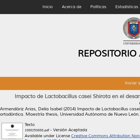
Inicio
Acerca de
Políticas
Estadísticas
REPOSITORIO
Iniciar 
Impacto de Lactobacillus casei Shirota en el desa
Armendáriz Arias, Delia Isabel
(2014)
Impacto de Lactobacillus casei
ortodóntica.
Maestría thesis, Universidad Autónoma de Nuevo León.
Texto
- Versión Aceptada
1080253888.pdf
Available under License
Creative Commons Attribution Non