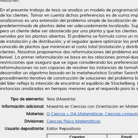
Resumen
En el presente trabajo de tesis se analiza un modelo de programaci
de los clientes. Tomar en cuenta dichas preferencias es de suma im
analizamos es una extensión del problema simple de localización d
predeterminado de plantas debe ser adecuadamente localizado. Su
pero un cliente debe ser abastecido por una planta y que los cliente
servidos por las plantas abiertas. El problema se formula como un mo
de instalación y de distribución; y el seguidor quiere optimizar las p
conocido de plantas que minimicen el costo total (instalación y distri
clientes. Nosotros proponemos dos reformulaciones del problema est
binivel. La primer reformulación se basa en las relaciones primal-dual
restricciones que asegura que se sigue considerando las preferencias
reformulaciones no son capaces de resolver las instancias de tama
desarrollar un algoritmo basado en la metaheurística Scatter Search 
procedimiento iterativo de construcción de soluciones del problema bi
del líder refleja la intención de encontrar el equilibrio de Stackelber
instancias analizadas en tiempos menores que el requerido para la so
Tipo de elemento:
Tesis (Maestría)
Información adicional:
Maestría en Ciencias con Orientación en Mate
Materias:
Q Ciencia > QA Matemáticas, Ciencias computa
Divisiones:
Ciencias Físico Matemáticas
Usuario depositante:
Editor Repositorio
Creador
Email