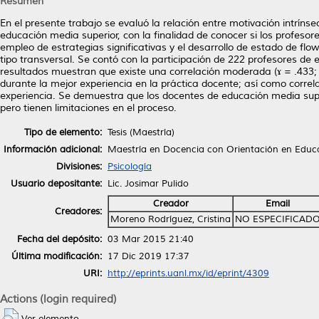
Resumen
En el presente trabajo se evaluó la relación entre motivación intrínse
educación media superior, con la finalidad de conocer si los profesor
empleo de estrategias significativas y el desarrollo de estado de flow 
tipo transversal. Se contó con la participación de 222 profesores de
resultados muestran que existe una correlación moderada (ɤ = .433; p
durante la mejor experiencia en la práctica docente; así como correl
experiencia. Se demuestra que los docentes de educación media supe
pero tienen limitaciones en el proceso.
Tipo de elemento:
Tesis (Maestría)
Información adicional:
Maestría en Docencia con Orientación en Educ
Divisiones:
Psicología
Usuario depositante:
Lic. Josimar Pulido
Creador
Email
Creadores:
Moreno Rodríguez, Cristina
NO ESPECIFICAD
Fecha del depósito:
03 Mar 2015 21:40
Última modificación:
17 Dic 2019 17:37
URI:
http://eprints.uanl.mx/id/eprint/4309
Actions (login required)
Ver elemento