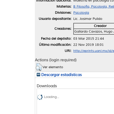
Información adicional:
Maestría en psicología co
Materias:
B Filosofía, Psicología, Re
Divisiones:
Psicología
Usuario depositante:
Lic. Josimar Pulido
Creador
Creadores:
Gallardo Cavazos, Hugo 
Fecha del depósito:
03 Mar 2015 21:44
Última modificación:
22 Nov 2019 18:01
URI:
http://eprints.uanl.mx/id/
Actions (login required)
Ver elemento
Descargar estadísticas
Downloads
Loading...