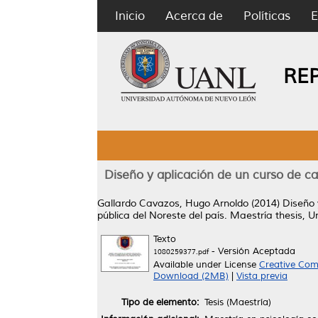
Inicio
Acerca de
Políticas
E
RE
Diseño y aplicación de un curso de ca
Gallardo Cavazos, Hugo Arnoldo
(2014)
Diseño 
pública del Noreste del país.
Maestría thesis, U
Texto
- Versión Aceptada
1080259377.pdf
Available under License
Creative Com
Download (2MB)
|
Vista previa
Tipo de elemento:
Tesis (Maestría)