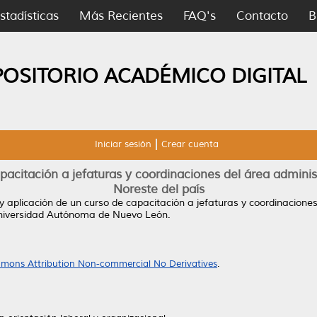
stadísticas
Más Recientes
FAQ's
Contacto
B
POSITORIO ACADÉMICO DIGITAL
Iniciar sesión
Crear cuenta
pacitación a jefaturas y coordinaciones del área adminis
Noreste del país
y aplicación de un curso de capacitación a jefaturas y coordinacione
niversidad Autónoma de Nuevo León.
mons Attribution Non-commercial No Derivatives
.