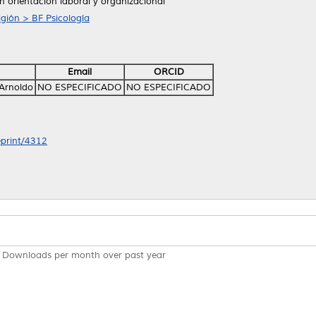
n orientación laboral y organizacional
ligión > BF Psicología
Email
ORCID
Arnoldo
NO ESPECIFICADO
NO ESPECIFICADO
eprint/4312
Downloads per month over past year