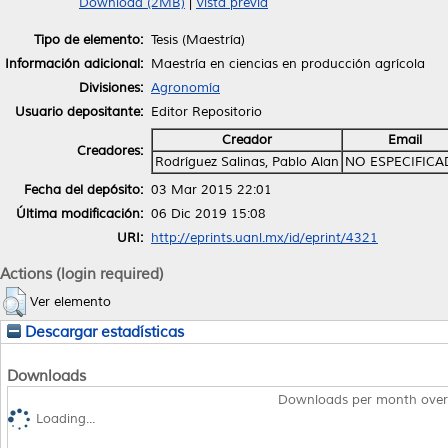
Download (2MB)
|
Vista previa
Tipo de elemento:
Tesis (Maestría)
Información adicional:
Maestría en ciencias en producción agrícola
Divisiones:
Agronomía
Usuario depositante:
Editor Repositorio
Creador
Email
Creadores:
Rodríguez Salinas, Pablo Alan
NO ESPECIFIC
Fecha del depósito:
03 Mar 2015 22:01
Última modificación:
06 Dic 2019 15:08
URI:
http://eprints.uanl.mx/id/eprint/4321
Actions (login required)
Ver elemento
Descargar estadísticas
Downloads
Downloads per month over
Loading...