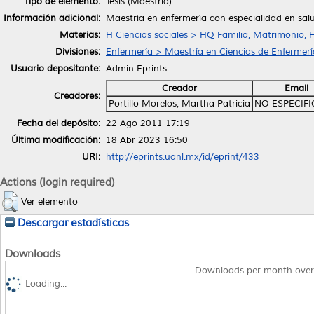
Tipo de elemento:
Tesis (Maestría)
Información adicional:
Maestría en enfermería con especialidad en sal
Materias:
H Ciencias sociales > HQ Familia, Matrimonio, 
Divisiones:
Enfermería > Maestría en Ciencias de Enfermerí
Usuario depositante:
Admin Eprints
Creador
Email
Creadores:
Portillo Morelos, Martha Patricia
NO ESPECIF
Fecha del depósito:
22 Ago 2011 17:19
Última modificación:
18 Abr 2023 16:50
URI:
http://eprints.uanl.mx/id/eprint/433
Actions (login required)
Ver elemento
Descargar estadísticas
Downloads
Downloads per month over
Loading...