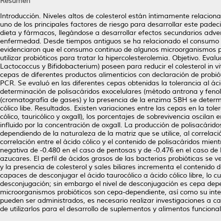
Resumen
Introducción. Niveles altos de colesterol están íntimamente relacio
uno de los principales factores de riesgo para desarrollar este pade
dieta y fármacos, llegándose a desarrollar efectos secundarios adver
enfermedad. Desde tiempos antiguos se ha relacionado el consumo de
evidenciaron que el consumo continuo de algunos microorganismos probi
utilizar probióticos para tratar la hipercolesterolemia. Objetivo. Eva
Lactococcus y Bifidobacterium) poseen para reducir el colesterol in
cepas de diferentes productos alimenticios con declaración de probió
PCR. Se evaluó en las diferentes cepas obtenidas la tolerancia al ácid
determinación de polisacáridos exocelulares (método antrona y fenol
(cromatografía de gases) y la presencia de la enzima SBH se determi
cólico libe. Resultados. Existen variaciones entre las cepas en la toler
cólico, tauricólico y oxgall), los porcentajes de sobrevivencia oscil
influido por la concentración de oxgall. La producción de polisacárid
dependiendo de la naturaleza de la matriz que se utilice, al correlaci
correlación entre el ácido cólico y el contenido de polisacáridos mie
negativa de -0.480 en el caso de pentosas y de -0.476 en el caso de
azucares. El perfil de ácidos grasos de las bacterias probióticas se
y la presencia de colesterol y sales biliares incrementa el contenid
capaces de desconjugar el ácido taurocólico a ácido cólico libre, lo
desconjugación; sin embargo el nivel de desconjugación es cepa depe
microorganismos probióticos son cepa-dependiente, así como su inte
pueden ser administrados, es necesario realizar investigaciones a 
de utilizarlos para el desarrollo de suplementos y alimentos funcional