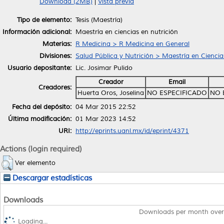
Download (2MB)
|
Vista previa
Tipo de elemento:
Tesis (Maestría)
Información adicional:
Maestría en ciencias en nutrición
Materias:
R Medicina > R Medicina en General
Divisiones:
Salud Pública y Nutrición > Maestría en Ciencia
Usuario depositante:
Lic. Josimar Pulido
Creador
Email
Creadores:
Huerta Oros, Joselina
NO ESPECIFICADO
NO 
Fecha del depósito:
04 Mar 2015 22:52
Última modificación:
01 Mar 2023 14:52
URI:
http://eprints.uanl.mx/id/eprint/4371
Actions (login required)
Ver elemento
Descargar estadísticas
Downloads
Downloads per month over
Loading...