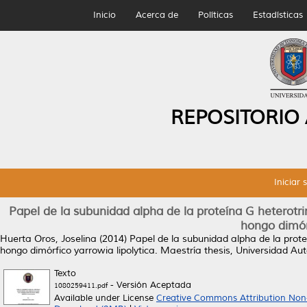
Inicio
Acerca de
Políticas
Estadísticas
REPOSITORIO
Iniciar 
Papel de la subunidad alpha de la proteína G heterotri
hongo dimórf
Huerta Oros, Joselina
(2014)
Papel de la subunidad alpha de la proteí
hongo dimórfico yarrowia lipolytica.
Maestría thesis, Universidad A
Texto
- Versión Aceptada
1080259411.pdf
Available under License
Creative Commons Attribution Non