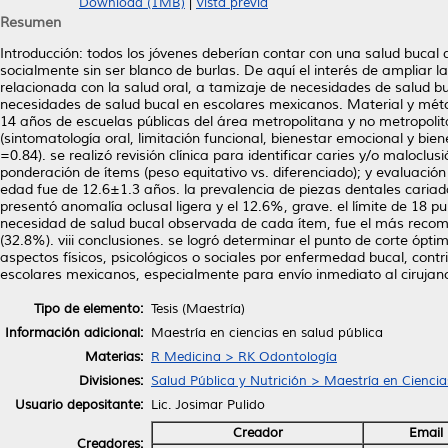
Download (1MB)
|
Vista previa
Resumen
Introducción: todos los jóvenes deberían contar con una salud bucal que
socialmente sin ser blanco de burlas. De aquí el interés de ampliar 
relacionada con la salud oral, a tamizaje de necesidades de salud bu
necesidades de salud bucal en escolares mexicanos. Material y métod
14 años de escuelas públicas del área metropolitana y no metropolit
(sintomatología oral, limitación funcional, bienestar emocional y bi
=0.84). se realizó revisión clínica para identificar caries y/o maloclu
ponderación de ítems (peso equitativo vs. diferenciado); y evaluación
edad fue de 12.6±1.3 años. la prevalencia de piezas dentales cariad
presentó anomalía oclusal ligera y el 12.6%, grave. el límite de 18
necesidad de salud bucal observada de cada ítem, fue el más recome
(32.8%). viii conclusiones. se logró determinar el punto de corte ópt
aspectos físicos, psicológicos o sociales por enfermedad bucal, contr
escolares mexicanos, especialmente para envío inmediato al cirujano 
Tipo de elemento:
Tesis (Maestría)
Información adicional:
Maestría en ciencias en salud pública
Materias:
R Medicina > RK Odontología
Divisiones:
Salud Pública y Nutrición > Maestría en Ciencia
Usuario depositante:
Lic. Josimar Pulido
Creador
Email
Creadores: