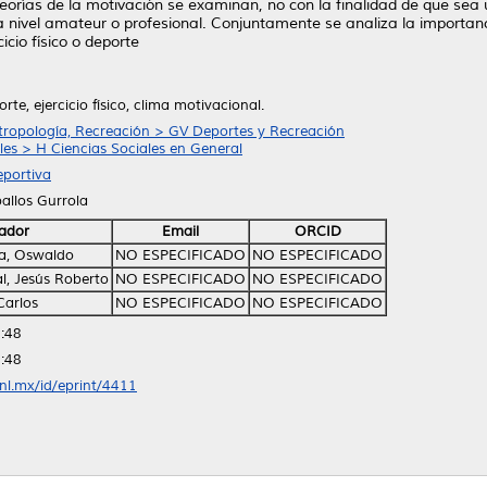
teorías de la motivación se examinan, no con la finalidad de que sea 
ea a nivel amateur o profesional. Conjuntamente se analiza la importan
icio físico o deporte
te, ejercicio físico, clima motivacional.
tropología, Recreación > GV Deportes y Recreación
les > H Ciencias Sociales en General
portiva
allos Gurrola
ador
Email
ORCID
la, Oswaldo
NO ESPECIFICADO
NO ESPECIFICADO
l, Jesús Roberto
NO ESPECIFICADO
NO ESPECIFICADO
Carlos
NO ESPECIFICADO
NO ESPECIFICADO
:48
:48
anl.mx/id/eprint/4411