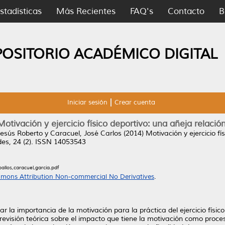
stadísticas
Más Recientes
FAQ's
Contacto
B
POSITORIO ACADÉMICO DIGITAL
Iniciar sesión
Crear cuenta
Motivación y ejercicio físico deportivo: una añeja relación
Jesús Roberto
y
Caracuel, José Carlos
(2014)
Motivación y ejercicio fí
des, 24 (2). ISSN 14053543
ballos,caracuel,garcia.pdf
mons Attribution Non-commercial No Derivatives
.
 la importancia de la motivación para la práctica del ejercicio físico 
evisión teórica sobre el impacto que tiene la motivación como proce