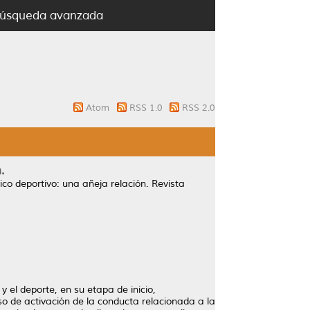
úsqueda avanzada
Atom
RSS 1.0
RSS 2.0
.
sico deportivo: una añeja relación.
Revista
y el deporte, en su etapa de inicio,
so de activación de la conducta relacionada a la