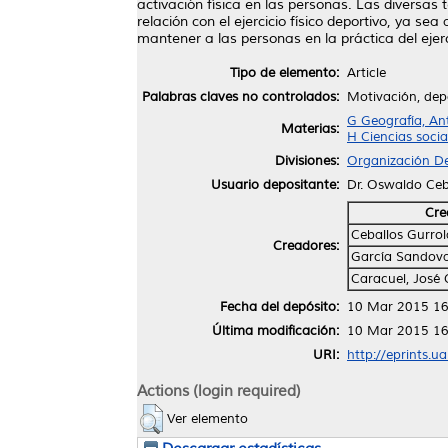
activación física en las personas. Las diversas 
relación con el ejercicio físico deportivo, ya s
mantener a las personas en la práctica del ejerc
Tipo de elemento:
Article
Palabras claves no controlados:
Motivación, depor
G Geografía, An
Materias:
H Ciencias socia
Divisiones:
Organización De
Usuario depositante:
Dr. Oswaldo Ceb
Cre
Ceballos Gurro
Creadores:
García Sandova
Caracuel, José 
Fecha del depósito:
10 Mar 2015 16
Última modificación:
10 Mar 2015 16
URI:
http://eprints.u
Actions (login required)
Ver elemento