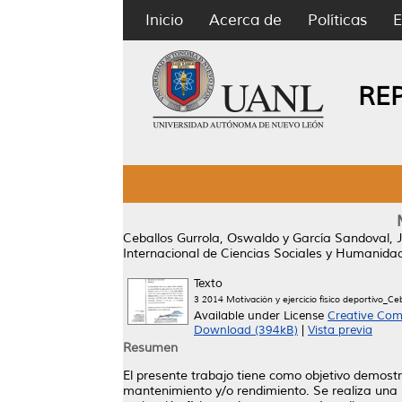
Inicio
Acerca de
Políticas
E
RE
Ceballos Gurrola, Oswaldo
y
García Sandoval, 
Internacional de Ciencias Sociales y Humanida
Texto
3 2014 Motivación y ejercicio físico deportivo_Ce
Available under License
Creative Com
Download (394kB)
|
Vista previa
Resumen
El presente trabajo tiene como objetivo demostrar
mantenimiento y/o rendimiento. Se realiza una r