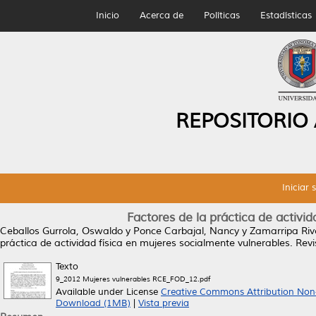
Inicio
Acerca de
Políticas
Estadísticas
REPOSITORIO
Iniciar 
Factores de la práctica de activi
Ceballos Gurrola, Oswaldo
y
Ponce Carbajal, Nancy
y
Zamarripa Rive
práctica de actividad física en mujeres socialmente vulnerables.
Revis
Texto
9_2012 Mujeres vulnerables RCE_FOD_12.pdf
Available under License
Creative Commons Attribution Non
Download (1MB)
|
Vista previa