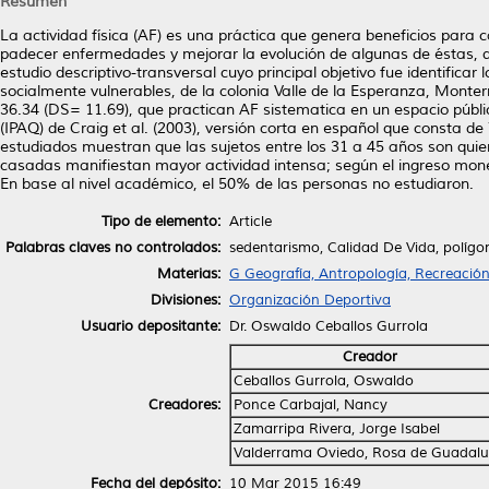
Resumen
La actividad física (AF) es una práctica que genera beneficios para 
padecer enfermedades y mejorar la evolución de algunas de éstas, qu
estudio descriptivo-transversal cuyo principal objetivo fue identificar
socialmente vulnerables, de la colonia Valle de la Esperanza, Mon
36.34 (DS= 11.69), que practican AF sistematica en un espacio públi
(IPAQ) de Craig et al. (2003), versión corta en español que consta de 
estudiados muestran que las sujetos entre los 31 a 45 años son quien
casadas manifiestan mayor actividad intensa; según el ingreso monet
En base al nivel académico, el 50% de las personas no estudiaron.
Tipo de elemento:
Article
Palabras claves no controlados:
sedentarismo, Calidad De Vida, polígo
Materias:
G Geografía, Antropología, Recreació
Divisiones:
Organización Deportiva
Usuario depositante:
Dr. Oswaldo Ceballos Gurrola
Creador
Ceballos Gurrola, Oswaldo
Creadores:
Ponce Carbajal, Nancy
Zamarripa Rivera, Jorge Isabel
Valderrama Oviedo, Rosa de Guadal
Fecha del depósito:
10 Mar 2015 16:49