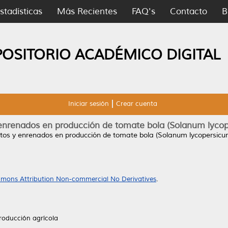
stadísticas
Más Recientes
FAQ's
Contacto
B
POSITORIO ACADÉMICO DIGITAL
Iniciar sesión
Crear cuenta
 enrenados en producción de tomate bola (Solanum lycop
atos y enrenados en producción de tomate bola (Solanum lycopersicum
mons Attribution Non-commercial No Derivatives
.
roducción agrícola