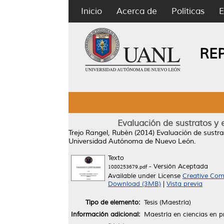
Inicio
Acerca de
Políticas
E
RE
Evaluación de sustratos y
Trejo Rangel, Rubén
(2014)
Evaluación de sustr
Universidad Autónoma de Nuevo León.
Texto
- Versión Aceptada
1080253679.pdf
Available under License
Creative Com
Download (3MB)
|
Vista previa
Tipo de elemento:
Tesis (Maestría)
Información adicional:
Maestría en ciencias en p