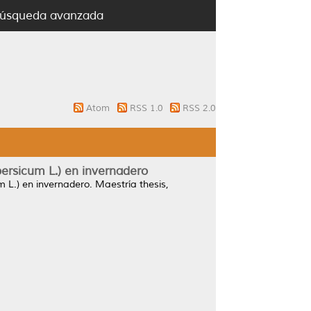
úsqueda avanzada
Atom
RSS 1.0
RSS 2.0
ersicum L.) en invernadero
 L.) en invernadero.
Maestría thesis,