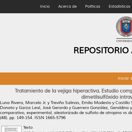
Inicio
Acerca de
Políticas
Estadísticas
REPOSITORIO
Iniciar 
Tratamiento de la vejiga hiperactiva. Estudio comp
dimetilsulfóxido intra
Luna Rivera, Marcelo Jr.
y
Treviño Salinas, Emilio Modesto
y
Castillo
Donato
y
Garza Leal, José Gerardo
y
Guerrero González, Geraldina
comparativo, experimental, aleatorizado de sulfato de atropina vs dime
(48). pp. 149-154. ISSN 1665-5796
Texto