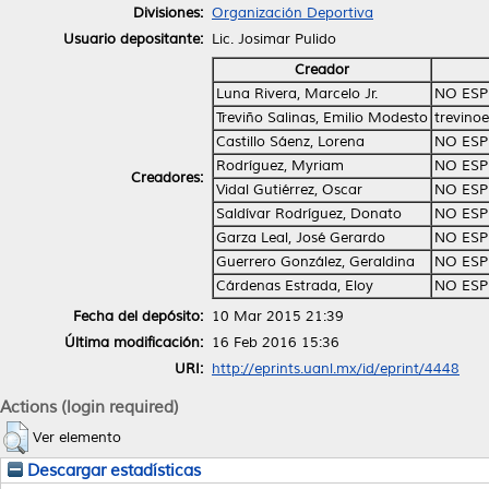
Divisiones:
Organización Deportiva
Usuario depositante:
Lic. Josimar Pulido
Creador
Luna Rivera, Marcelo Jr.
NO ESP
Treviño Salinas, Emilio Modesto
trevino
Castillo Sáenz, Lorena
NO ESP
Rodríguez, Myriam
NO ESP
Creadores:
Vidal Gutiérrez, Oscar
NO ESP
Saldívar Rodríguez, Donato
NO ESP
Garza Leal, José Gerardo
NO ESP
Guerrero González, Geraldina
NO ESP
Cárdenas Estrada, Eloy
NO ESP
Fecha del depósito:
10 Mar 2015 21:39
Última modificación:
16 Feb 2016 15:36
URI:
http://eprints.uanl.mx/id/eprint/4448
Actions (login required)
Ver elemento
Descargar estadísticas