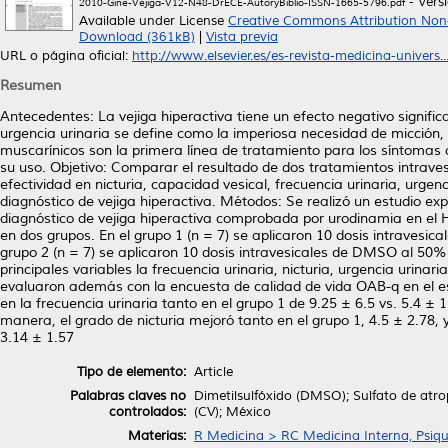
- Vers
2010-Gine-Vejiga-V12-N48-DrECE-AutoryBiblio-ISSN-1665-5796.pdf
Available under License
Creative Commons Attribution Non
Download (361kB)
|
Vista previa
URL o página oficial:
http://www.elsevier.es/es-revista-medicina-univers..
Resumen
Antecedentes: La vejiga hiperactiva tiene un efecto negativo signific
urgencia urinaria se define como la imperiosa necesidad de micción, u
muscarínicos son la primera línea de tratamiento para los síntomas 
su uso. Objetivo: Comparar el resultado de dos tratamientos intravesi
efectividad en nicturia, capacidad vesical, frecuencia urinaria, urge
diagnóstico de vejiga hiperactiva. Métodos: Se realizó un estudio ex
diagnóstico de vejiga hiperactiva comprobada por urodinamia en el Ho
en dos grupos. En el grupo 1 (n = 7) se aplicaron 10 dosis intravesica
grupo 2 (n = 7) se aplicaron 10 dosis intravesicales de DMSO al 50%
principales variables la frecuencia urinaria, nicturia, urgencia urina
evaluaron además con la encuesta de calidad de vida OAB-q en el es
en la frecuencia urinaria tanto en el grupo 1 de 9.25 ± 6.5 vs. 5.4 ± 1
manera, el grado de nicturia mejoró tanto en el grupo 1, 4.5 ± 2.78, y 
3.14 ± 1.57
Tipo de elemento:
Article
Palabras claves no
Dimetilsulfóxido (DMSO); Sulfato de atrop
controlados:
(CV); México
Materias:
R Medicina > RC Medicina Interna, Psiqu