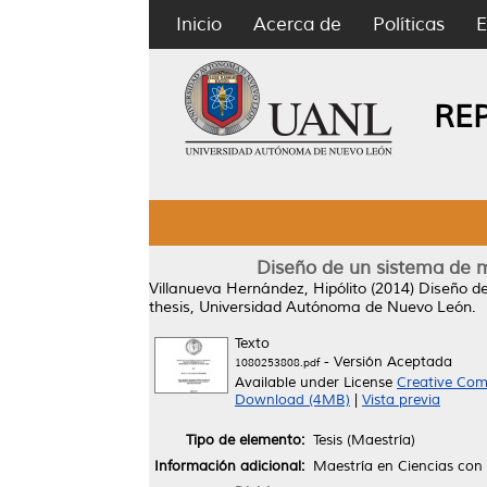
Inicio
Acerca de
Políticas
E
RE
Diseño de un sistema de 
Villanueva Hernández, Hipólito
(2014)
Diseño d
thesis, Universidad Autónoma de Nuevo León.
Texto
- Versión Aceptada
1080253808.pdf
Available under License
Creative Com
Download (4MB)
|
Vista previa
Tipo de elemento:
Tesis (Maestría)
Información adicional:
Maestría en Ciencias con 