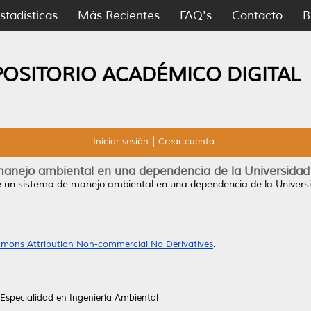
stadísticas
Más Recientes
FAQ's
Contacto
B
POSITORIO ACADÉMICO DIGITAL
Iniciar sesión
Crear cuenta
manejo ambiental en una dependencia de la Universid
e un sistema de manejo ambiental en una dependencia de la Univer
mons Attribution Non-commercial No Derivatives
.
Especialidad en Ingeniería Ambiental