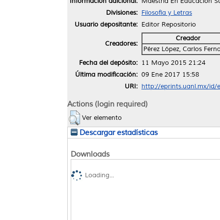
Información adicional:
Maestría En Educación Su
Divisiones:
Filosofía y Letras
Usuario depositante:
Editor Repositorio
Creador
Creadores:
Pérez López, Carlos Fern
Fecha del depósito:
11 Mayo 2015 21:24
Última modificación:
09 Ene 2017 15:58
URI:
http://eprints.uanl.mx/id/
Actions (login required)
Ver elemento
Descargar estadísticas
Downloads
Loading...