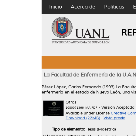
Inicio
Acerca de
Políticas
E
RE
La Facultad de Enfermería de la U.A.N
Pérez López, Carlos Fernando
(1993)
La Faculta
enfermería en el estado de Nuevo León, una vi
Otros
- Versión Aceptada
1080071366_MA.PDF
Available under License
Creative Com
Download (22MB)
|
Vista previa
Tipo de elemento:
Tesis (Maestría)