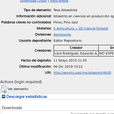
Download (2MB)
|
Vista previa
Tipo de elemento:
Tesis (Maestría)
Información adicional:
Maestría en ciencias en producción ag
Palabras claves no controlados:
Pinos, Pino azúl
Materias:
S Agricultura > SD Ciencia forestal
Divisiones:
Agronomía
Usuario depositante:
Editor Repositorio
Creador
Em
Creadores:
Lara Rodríguez, Eduardo A.
NO ESPE
Fecha del depósito:
11 Mayo 2015 21:35
Última modificación:
06 Dic 2019 15:22
URI:
http://eprints.uanl.mx/id/eprint/4630
Actions (login required)
Ver elemento
Descargar estadísticas
Downloads
Downloads per month over