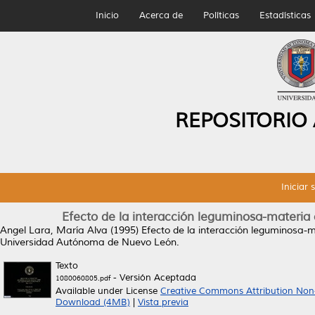
Inicio
Acerca de
Políticas
Estadísticas
REPOSITORIO
Iniciar 
Efecto de la interacción leguminosa-materia o
Angel Lara, María Alva
(1995)
Efecto de la interacción leguminosa-ma
Universidad Autónoma de Nuevo León.
Texto
- Versión Aceptada
1080060805.pdf
Available under License
Creative Commons Attribution Non
Download (4MB)
|
Vista previa