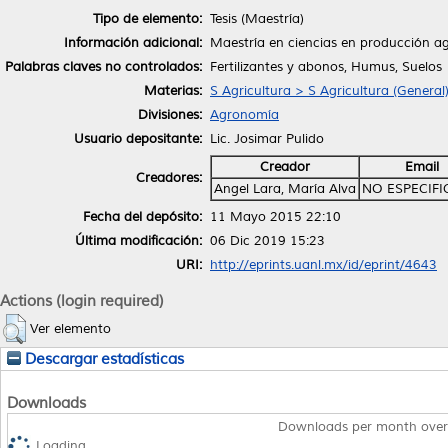
Tipo de elemento:
Tesis (Maestría)
Información adicional:
Maestría en ciencias en producción ag
Palabras claves no controlados:
Fertilizantes y abonos, Humus, Suelos
Materias:
S Agricultura > S Agricultura (General
Divisiones:
Agronomía
Usuario depositante:
Lic. Josimar Pulido
Creador
Email
Creadores:
Angel Lara, María Alva
NO ESPECIF
Fecha del depósito:
11 Mayo 2015 22:10
Última modificación:
06 Dic 2019 15:23
URI:
http://eprints.uanl.mx/id/eprint/4643
Actions (login required)
Ver elemento
Descargar estadísticas
Downloads
Downloads per month over
Loading...