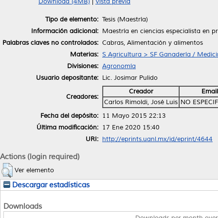
Download (4MB)
|
Vista previa
Tipo de elemento:
Tesis (Maestría)
Información adicional:
Maestría en ciencias especialista en 
Palabras claves no controlados:
Cabras, Alimentación y alimentos
Materias:
S Agricultura > SF Ganadería / Medici
Divisiones:
Agronomía
Usuario depositante:
Lic. Josimar Pulido
Creador
Email
Creadores:
Carlos Rimoldi, José Luis
NO ESPECI
Fecha del depósito:
11 Mayo 2015 22:13
Última modificación:
17 Ene 2020 15:40
URI:
http://eprints.uanl.mx/id/eprint/4644
Actions (login required)
Ver elemento
Descargar estadísticas
Downloads
Downloads per month over