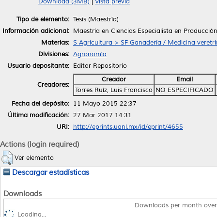
Download (3MB)
|
Vista previa
Tipo de elemento:
Tesis (Maestría)
Información adicional:
Maestría en Ciencias Especialista en Producción
Materias:
S Agricultura > SF Ganadería / Medicina veretri
Divisiones:
Agronomía
Usuario depositante:
Editor Repositorio
Creador
Email
Creadores:
Torres Ruíz, Luis Francisco
NO ESPECIFICADO
Fecha del depósito:
11 Mayo 2015 22:37
Última modificación:
27 Mar 2017 14:31
URI:
http://eprints.uanl.mx/id/eprint/4655
Actions (login required)
Ver elemento
Descargar estadísticas
Downloads
Downloads per month over
Loading...