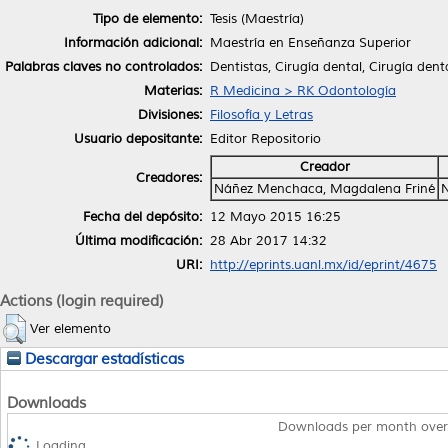
Tipo de elemento:
Tesis (Maestría)
Información adicional:
Maestría en Enseñanza Superior
Palabras claves no controlados:
Dentistas, Cirugía dental, Cirugía den
Materias:
R Medicina > RK Odontología
Divisiones:
Filosofía y Letras
Usuario depositante:
Editor Repositorio
Creador
Creadores:
Náñez Menchaca, Magdalena Friné
Fecha del depósito:
12 Mayo 2015 16:25
Última modificación:
28 Abr 2017 14:32
URI:
http://eprints.uanl.mx/id/eprint/4675
Actions (login required)
Ver elemento
Descargar estadísticas
Downloads
Downloads per month over
Loading...