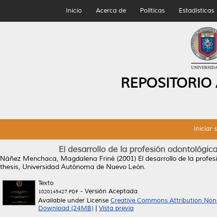
Inicio
Acerca de
Políticas
Estadísticas
REPOSITORIO
Iniciar 
El desarrollo de la profesión odontológi
Náñez Menchaca, Magdalena Friné
(2001)
El desarrollo de la prof
thesis, Universidad Autónoma de Nuevo León.
Texto
- Versión Aceptada
1020145427.PDF
Available under License
Creative Commons Attribution Non
Download (24MB)
|
Vista previa