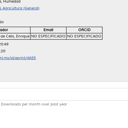
za, Humedad
S Agricultura (General)
ido
ador
Email
ORCID
de Celis, Enrique
NO ESPECIFICADO
NO ESPECIFICADO
20:49
:20
anl.mx/id/eprint/4685
Downloads per month over past year