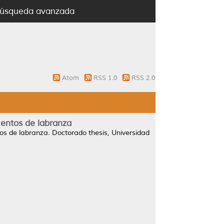
úsqueda avanzada
Atom
RSS 1.0
RSS 2.0
mentos de labranza
os de labranza.
Doctorado thesis, Universidad