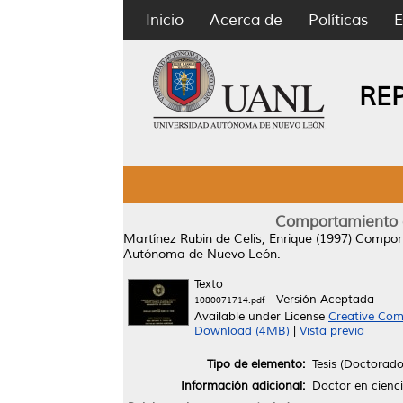
Inicio
Acerca de
Políticas
E
RE
Comportamiento de
Martínez Rubin de Celis, Enrique
(1997)
Comport
Autónoma de Nuevo León.
Texto
- Versión Aceptada
1080071714.pdf
Available under License
Creative Com
Download (4MB)
|
Vista previa
Tipo de elemento:
Tesis (Doctorado
Información adicional:
Doctor en cienc