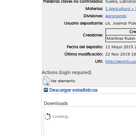
Palabras claves no controlados:
Suelos, Labran
Materias:
S Agricultura > 
Divisiones:
Agronomía
Usuario depositante:
Lic. Josimar Pul
Cre
Creadores:
Martínez Rubin 
Fecha del depósito:
12 Mayo 2015 
Última modificación:
22 Nov 2019 18
URI:
http://eprints.u
Actions (login required)
Ver elemento
Descargar estadísticas
Downloads
Loading...