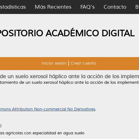
stadísticas
Más Recientes
FAQ's
Contacto
B
POSITORIO ACADÉMICO DIGITAL
Iniciar sesión
Crear cuenta
 un suelo xerosol háplico ante la acción de los imple
amiento de un suelo xerosol háplico ante la acción de los implement
mons Attribution Non-commercial No Derivatives
.
)
ias agrícolas con especialidad en agua suelo