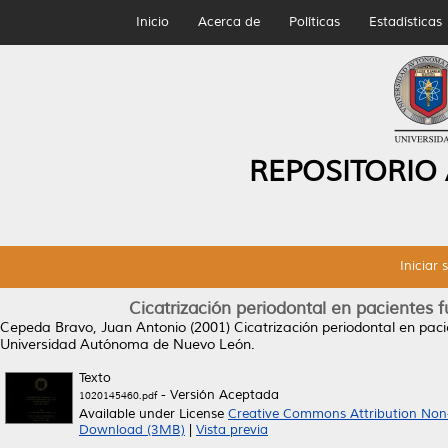
Inicio
Acerca de
Políticas
Estadísticas
REPOSITORIO
Iniciar 
Cicatrización periodontal en pacientes 
Cepeda Bravo, Juan Antonio
(2001)
Cicatrización periodontal en pac
Universidad Autónoma de Nuevo León.
Texto
- Versión Aceptada
1020145460.pdf
Available under License
Creative Commons Attribution Non
Download (3MB)
|
Vista previa