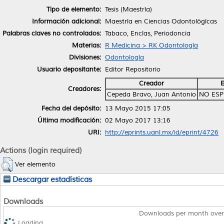
Tipo de elemento:
Tesis (Maestría)
Información adicional:
Maestría en Ciencias Odontológícas
Palabras claves no controlados:
Tabaco, Encías, Periodoncia
Materias:
R Medicina > RK Odontología
Divisiones:
Odontología
Usuario depositante:
Editor Repositorio
Creador
E
Creadores:
Cepeda Bravo, Juan Antonio
NO ESP
Fecha del depósito:
13 Mayo 2015 17:05
Última modificación:
02 Mayo 2017 13:16
URI:
http://eprints.uanl.mx/id/eprint/4726
Actions (login required)
Ver elemento
Descargar estadísticas
Downloads
Downloads per month over
Loading...