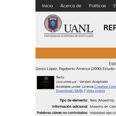
Inicio
Acerca de
Políticas
E
RE
Est
Garza López, Rigoberto Américo
(2000)
Estudio
Texto
- Versión Aceptada
1020145556.pdf
Available under License
Creative Com
Download (3MB)
|
Vista previa
Tipo de elemento:
Tesis (Maestría)
Información adicional:
Maestro en Cienc
Palabras claves no controlados:
Habilidad ejecut