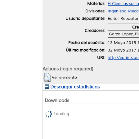
Materias:
H Ciencias soci
Divisiones:
Ingeniería Mecán
Usuario depositante:
Editor Repositor
Cre
Creadores:
Garza López, R
Fecha del depósito:
13 Mayo 2015 
Última modificación:
02 Mayo 2017 
URI:
http://eprints.u
Actions (login required)
Ver elemento
Descargar estadísticas
Downloads
Loading...