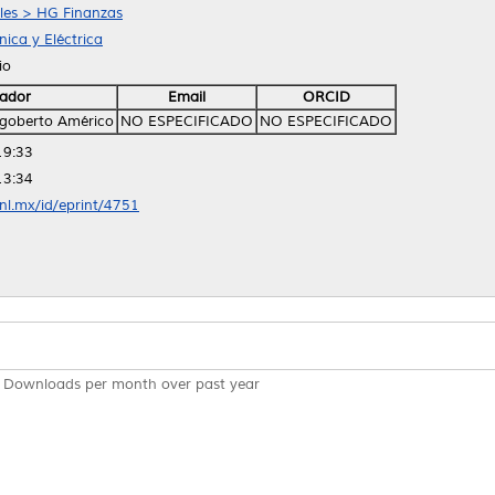
ales > HG Finanzas
ica y Eléctrica
io
ador
Email
ORCID
igoberto Américo
NO ESPECIFICADO
NO ESPECIFICADO
19:33
13:34
anl.mx/id/eprint/4751
Downloads per month over past year