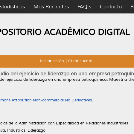
stadísticas
Más Recientes
FAQ's
Contacto
B
POSITORIO ACADÉMICO DIGITAL
Iniciar sesión
Crear cuenta
udio del ejercicio de liderazgo en una empresa petroquí
 del ejercicio de liderazgo en una empresa petroquímica.
Maestría the
mons Attribution Non-commercial No Derivatives
.
ias de la Administración con Especialidad en Relaciones Industriales
iva, Industrias, Liderazgo