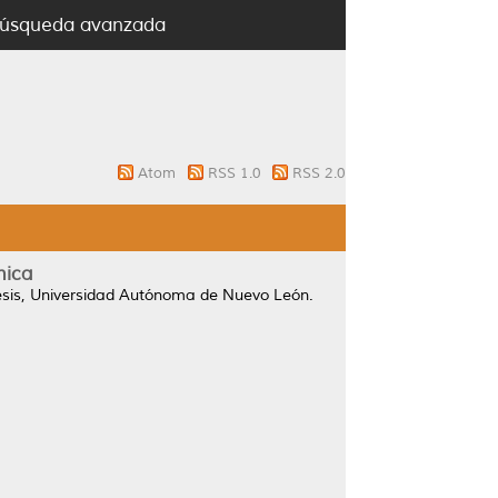
úsqueda avanzada
Atom
RSS 1.0
RSS 2.0
mica
sis, Universidad Autónoma de Nuevo León.