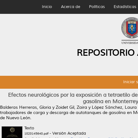
Inicio
Acerca de
Políticas
Estadísticas
REPOSITORIO
Iniciar 
Efectos neurológicos por la exposición a tetraetilo
gasolina en Monterrey
Balderas Herreras, Gloria
y
Zoidet Gil, Zaira
y
López Sánchez, Laura
trabajadores de carga y descarga de autotanques de gasolina en M
de Nuevo León.
Texto
- Versión Aceptada
1020145640.pdf