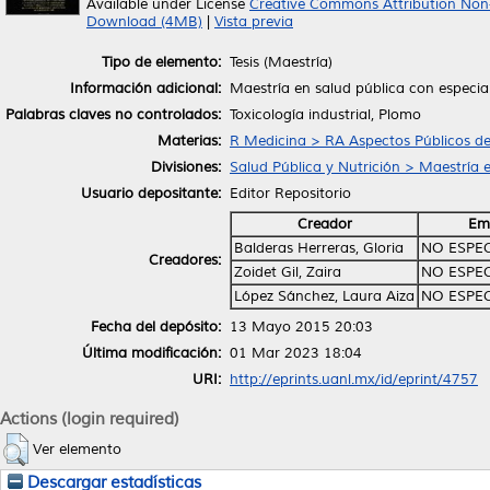
Available under License
Creative Commons Attribution Non
Download (4MB)
|
Vista previa
Tipo de elemento:
Tesis (Maestría)
Información adicional:
Maestría en salud pública con especial
Palabras claves no controlados:
Toxicología industrial, Plomo
Materias:
R Medicina > RA Aspectos Públicos de
Divisiones:
Salud Pública y Nutrición > Maestría 
Usuario depositante:
Editor Repositorio
Creador
Em
Balderas Herreras, Gloria
NO ESPE
Creadores:
Zoidet Gil, Zaira
NO ESPE
López Sánchez, Laura Aiza
NO ESPE
Fecha del depósito:
13 Mayo 2015 20:03
Última modificación:
01 Mar 2023 18:04
URI:
http://eprints.uanl.mx/id/eprint/4757
Actions (login required)
Ver elemento
Descargar estadísticas