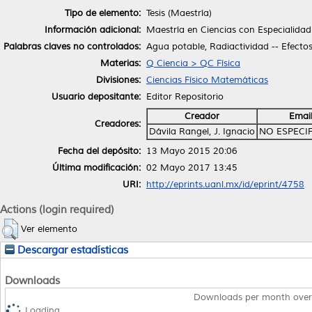
Tipo de elemento:
Tesis (Maestría)
Información adicional:
Maestría en Ciencias con Especialidad
Palabras claves no controlados:
Agua potable, Radiactividad -- Efectos 
Materias:
Q Ciencia > QC Física
Divisiones:
Ciencias Físico Matemáticas
Usuario depositante:
Editor Repositorio
Creador
Emai
Creadores:
Dávila Rangel, J. Ignacio
NO ESPECI
Fecha del depósito:
13 Mayo 2015 20:06
Última modificación:
02 Mayo 2017 13:45
URI:
http://eprints.uanl.mx/id/eprint/4758
Actions (login required)
Ver elemento
Descargar estadísticas
Downloads
Downloads per month over
Loading...