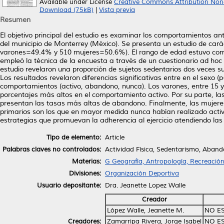
Available under License
Creative Commons Attribution Non
Download (75kB)
|
Vista previa
Resumen
El objetivo principal del estudio es examinar los comportamientos ante
del municipio de Monterrey (México). Se presenta un estudio de car
varones=49.4% y 510 mujeres=50.6%). El rango de edad estuvo comp
empleó la técnica de la encuesta a través de un cuestionario ad hoc 
estudio revelaron una proporción de sujetos sedentarios dos veces supe
Los resultados revelaron diferencias significativas entre en el sexo (
comportamientos (activo, abandono, nunca). Los varones, entre 15 y 
porcentajes más altos en el comportamiento activo. Por su parte, la
presentan las tasas más altas de abandono. Finalmente, las mujeres,
primarios son los que en mayor medida nunca habían realizado activi
estrategias que promuevan la adherencia al ejercicio atendiendo las
Tipo de elemento:
Article
Palabras claves no controlados:
Actividad Física, Sedentarismo, Aban
Materias:
G Geografía, Antropología, Recreació
Divisiones:
Organización Deportiva
Usuario depositante:
Dra. Jeanette Lopez Walle
Creador
López Walle, Jeanette M.
NO E
Creadores:
Zamarripa Rivera, Jorge Isabel
NO E