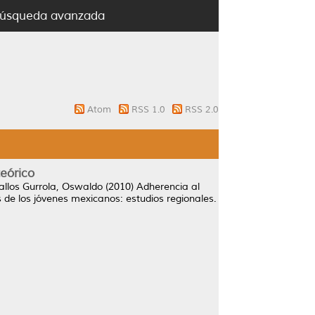
úsqueda avanzada
Atom
RSS 1.0
RSS 2.0
teórico
llos Gurrola, Oswaldo
(2010)
Adherencia al
s de los jóvenes mexicanos: estudios regionales.