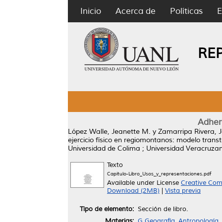
Inicio
Acerca de
Políticas
E
RE
Adhere
López Walle, Jeanette M.
y
Zamarripa Rivera, J
ejercicio físico en regiomontanos: modelo transt
Universidad de Colima ; Universidad Veracruza
Texto
Capitulo-Libro_Usos_y_representaciones.pdf
Available under License
Creative Com
Download (2MB)
|
Vista previa
Tipo de elemento:
Sección de libro.
Materias:
G Geografía, Antropología,