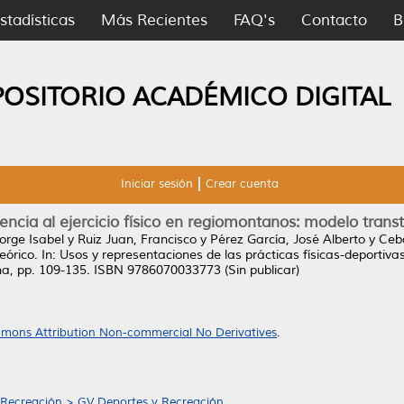
stadísticas
Más Recientes
FAQ's
Contacto
B
POSITORIO ACADÉMICO DIGITAL
Iniciar sesión
Crear cuenta
ncia al ejercicio físico en regiomontanos: modelo trans
orge Isabel
y
Ruiz Juan, Francisco
y
Pérez García, José Alberto
y
Ceba
eórico.
In: Usos y representaciones de las prácticas físicas-deportiva
na, pp. 109-135. ISBN 9786070033773 (Sin publicar)
mons Attribution Non-commercial No Derivatives
.
 Recreación > GV Deportes y Recreación