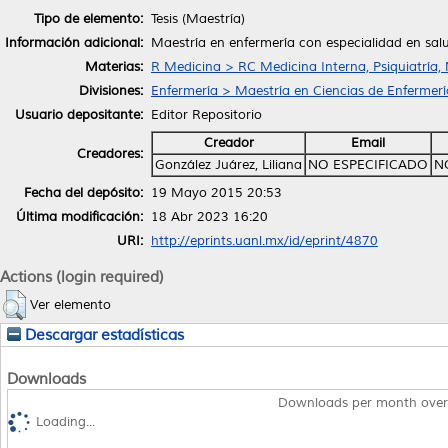
Tipo de elemento:
Tesis (Maestría)
Información adicional:
Maestría en enfermería con especialidad en sal
Materias:
R Medicina > RC Medicina Interna, Psiquiatría,
Divisiones:
Enfermería > Maestría en Ciencias de Enfermerí
Usuario depositante:
Editor Repositorio
Creador
Email
Creadores:
González Juárez, Liliana
NO ESPECIFICADO
N
Fecha del depósito:
19 Mayo 2015 20:53
Última modificación:
18 Abr 2023 16:20
URI:
http://eprints.uanl.mx/id/eprint/4870
Actions (login required)
Ver elemento
Descargar estadísticas
Downloads
Downloads per month over
Loading...